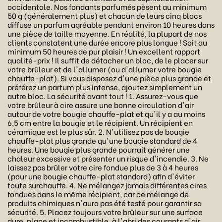
occidentale. Nos fondants parfumés pèsent au minimum
50 g (généralement plus) et chacun de leurs cinq blocs
diffuse un parfum agréable pendant environ 10 heures dans
une pièce de taille moyenne. En réalité, la plupart de nos
clients constatent une durée encore plus longue ! Soit au
minimum 50 heures de pur plaisir ! Un excellent rapport
qualité-prix ! Il suffit de détacher un bloc, de le placer sur
votre brûleur et de l'allumer (ou d'allumer votre bougie
chauffe-plat). Si vous disposez d'une pièce plus grande et
préférez un parfum plus intense, ajoutez simplement un
autre bloc. La sécurité avant tout ! 1. Assurez-vous que
votre brûleur à cire assure une bonne circulation d'air
autour de votre bougie chauffe-plat et qu'il y a au moins
6,5 cm entre la bougie et le récipient. Un récipient en
céramique est le plus sûr. 2. N'utilisez pas de bougie
chauffe-plat plus grande qu'une bougie standard de 4
heures. Une bougie plus grande pourrait générer une
chaleur excessive et présenter un risque d'incendie. 3. Ne
laissez pas brûler votre cire fondue plus de 3 à 4 heures
(pour une bougie chauffe-plat standard) afin d'éviter
toute surchauffe. 4. Ne mélangez jamais différentes cires
fondues dans le même récipient, car ce mélange de
produits chimiques n'aura pas été testé pour garantir sa
sécurité. 5. Placez toujours votre brûleur sur une surface
dure, plane et incombustible, à l'abri des courants d'air,