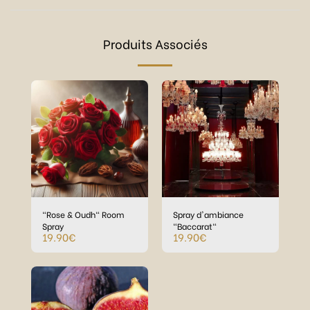
Produits Associés
"Rose & Oudh" Room
Spray d'ambiance
Spray
"Baccarat"
19.90
€
19.90
€