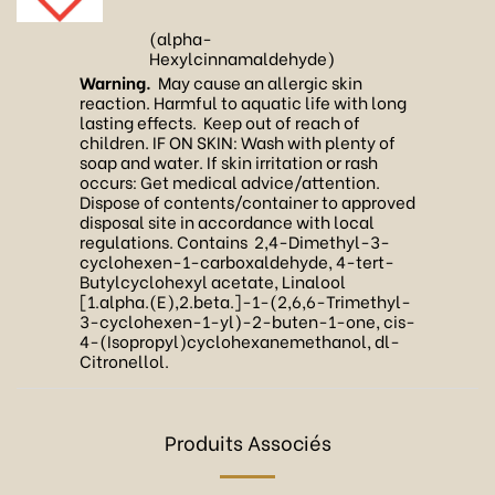
(alpha-
Hexylcinnamaldehyde)
Warning.
May cause an allergic skin
reaction. Harmful to aquatic life with long
lasting effects. Keep out of reach of
children. IF ON SKIN: Wash with plenty of
soap and water. If skin irritation or rash
occurs: Get medical advice/attention.
Dispose of contents/container to approved
disposal site in accordance with local
regulations. Contains 2,4-Dimethyl-3-
cyclohexen-1-carboxaldehyde, 4-tert-
Butylcyclohexyl acetate, Linalool
[1.alpha.(E),2.beta.]-1-(2,6,6-Trimethyl-
3-cyclohexen-1-yl)-2-buten-1-one, cis-
4-(Isopropyl)cyclohexanemethanol, dl-
Citronellol.
Produits Associés